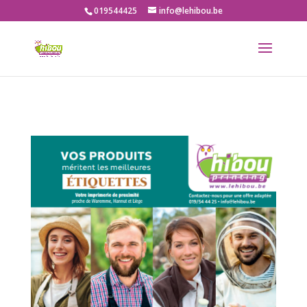
019544425
info@lehibou.be