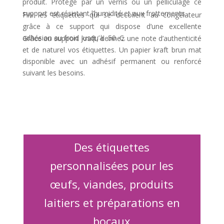
produit.
Protégé par un vernis ou un pelliculage ce
support est résistant l’humidité et aux frottements.
Fini les étiquettes qui se décollent au congélateur
grâce à ce support qui dispose d’une excellente
adhésion au froid jusqu’à -50 C.
Grâce au support kraft, donnez une note d’authenticité
et de naturel vos étiquettes.
Un papier kraft brun mat
disponible avec un adhésif permanent ou renforcé
suivant les besoins.
Des étiquettes
personnalisées pour les
œufs, viandes, produits
laitiers et préparations en
bocaux